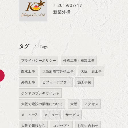
2019/07/17
新築外構
タグ
Tags
プライバシーポリシー
外構工事・植栽工事
散水工事
大阪府堺市外構工事
大阪 庭工事
>
外構工事
ビフォーアフター
施工事例
ケンヤカブシキガイシャ
大阪で建設の業種について
大阪
アクセス
メニュー2
メニュー
サービス
大阪で建設なら
コンセプト
お問い合わせ