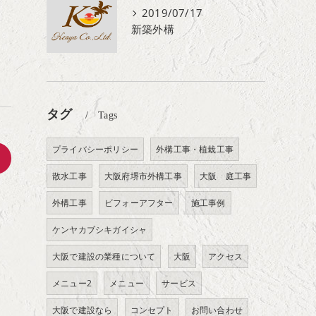
2019/07/17
新築外構
タグ
Tags
プライバシーポリシー
外構工事・植栽工事
>
散水工事
大阪府堺市外構工事
大阪 庭工事
外構工事
ビフォーアフター
施工事例
ケンヤカブシキガイシャ
大阪で建設の業種について
大阪
アクセス
メニュー2
メニュー
サービス
大阪で建設なら
コンセプト
お問い合わせ