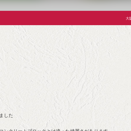
大
ました