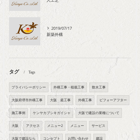
人工芝
2019/07/17
新築外構
タグ
Tags
プライバシーポリシー
外構工事・植栽工事
散水工事
大阪府堺市外構工事
大阪 庭工事
外構工事
ビフォーアフター
施工事例
ケンヤカブシキガイシャ
大阪で建設の業種について
大阪
アクセス
メニュー2
メニュー
サービス
大阪で建設なら
コンセプト
お問い合わせ
建設